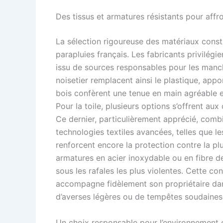
Des tissus et armatures résistants pour affr
La sélection rigoureuse des matériaux constit
parapluies français. Les fabricants privilégi
issu de sources responsables pour les manche
noisetier remplacent ainsi le plastique, app
bois confèrent une tenue en main agréable e
Pour la toile, plusieurs options s’offrent au
Ce dernier, particulièrement apprécié, combi
technologies textiles avancées, telles que 
renforcent encore la protection contre la plu
armatures en acier inoxydable ou en fibre d
sous les rafales les plus violentes. Cette co
accompagne fidèlement son propriétaire dans
d’averses légères ou de tempêtes soudaines
Un choix responsable pour l’environnement e