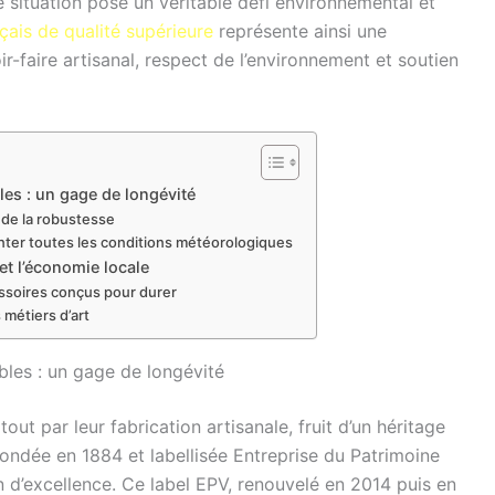
 situation pose un véritable défi environnemental et
çais de qualité supérieure
représente ainsi une
ir-faire artisanal, respect de l’environnement et soutien
bles : un gage de longévité
e de la robustesse
onter toutes les conditions météorologiques
t l’économie locale
essoires conçus pour durer
s métiers d’art
obles : un gage de longévité
out par leur fabrication artisanale, fruit d’un héritage
fondée en 1884 et labellisée Entreprise du Patrimoine
n d’excellence. Ce label EPV, renouvelé en 2014 puis en